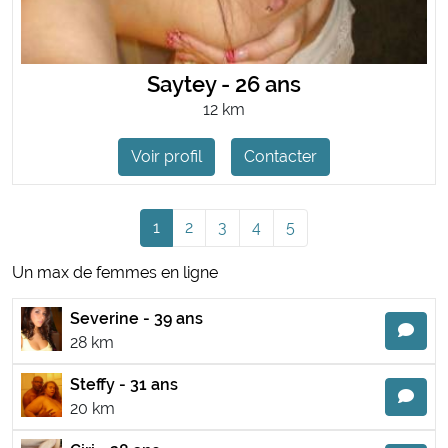
Saytey - 26 ans
12 km
Voir profil
Contacter
1
2
3
4
5
Un max de femmes en ligne
Severine - 39 ans
28 km
Steffy - 31 ans
20 km