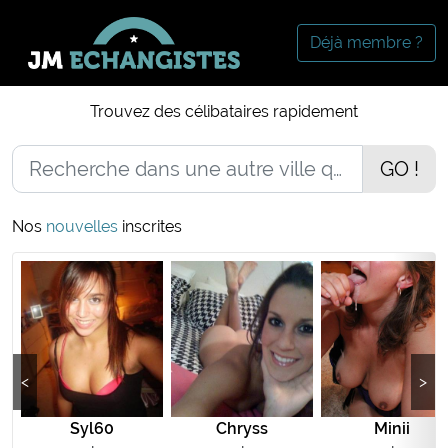
Déjà membre ?
Trouvez des célibataires rapidement
GO !
Nos
nouvelles
inscrites
<
>
Syl60
Chryss
Minii